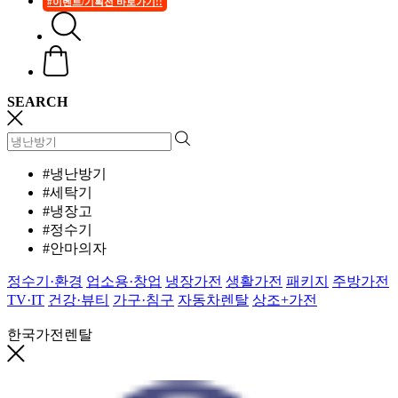
#이벤트/기획전 바로가기!!
SEARCH
#냉난방기
#세탁기
#냉장고
#정수기
#안마의자
정수기·환경
업소용·창업
냉장가전
생활가전
패키지
주방가전
TV·IT
건강·뷰티
가구·침구
자동차렌탈
상조+가전
한국가전렌탈