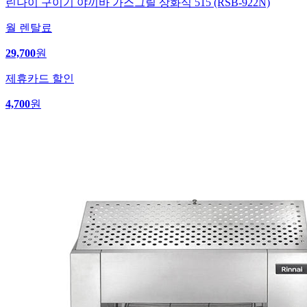
린나이 구이기 야끼바 가스그릴 상화식 515 (RSB-922N)
월 렌탈료
29,700
원
제휴카드 할인
4,700
원