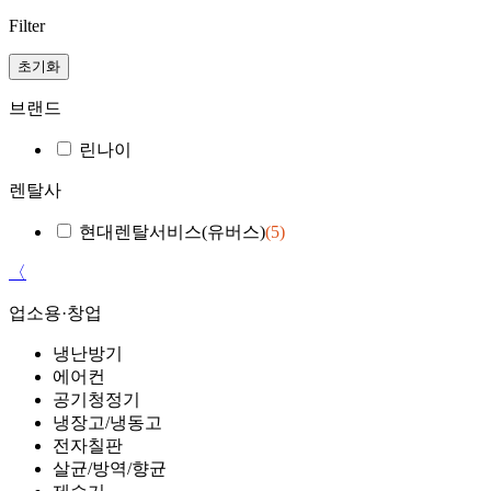
Filter
초기화
브랜드
린나이
렌탈사
현대렌탈서비스(유버스)
(5)
〈
업소용·창업
냉난방기
에어컨
공기청정기
냉장고/냉동고
전자칠판
살균/방역/향균