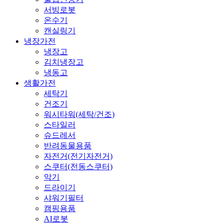
서빙로봇
온수기
캔실링기
냉장가전
냉장고
김치냉장고
냉동고
생활가전
세탁기
건조기
워시타워(세탁/건조)
스타일러
슈드레서
반려동물용품
자전거(전기자전거)
스쿠터(전동스쿠터)
악기
드라이기
샤워기필터
캠핑용품
AI로봇