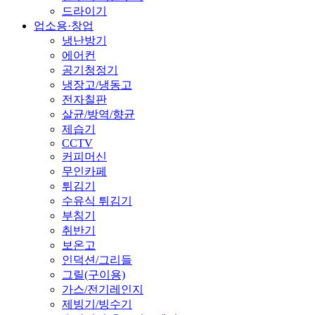
드라이기
업소용·창업
냉난방기
에어컨
공기청정기
냉장고/냉동고
전자칠판
살균/방역/향균
제습기
CCTV
커피머신
무인카페
튀김기
수유식 튀김기
부침기
취반기
보온고
인덕션/그리들
그릴(구이용)
가스/전기레인지
제빙기/빙수기