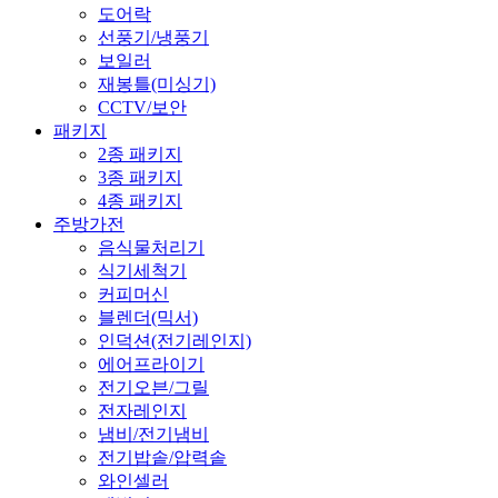
도어락
선풍기/냉풍기
보일러
재봉틀(미싱기)
CCTV/보안
패키지
2종 패키지
3종 패키지
4종 패키지
주방가전
음식물처리기
식기세척기
커피머신
블렌더(믹서)
인덕션(전기레인지)
에어프라이기
전기오븐/그릴
전자레인지
냄비/전기냄비
전기밥솥/압력솥
와인셀러