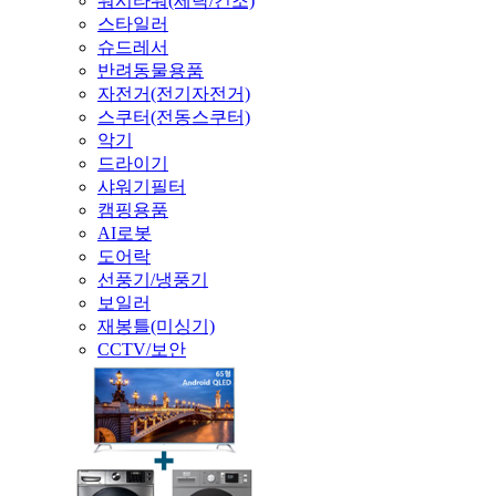
워시타워(세탁/건조)
스타일러
슈드레서
반려동물용품
자전거(전기자전거)
스쿠터(전동스쿠터)
악기
드라이기
샤워기필터
캠핑용품
AI로봇
도어락
선풍기/냉풍기
보일러
재봉틀(미싱기)
CCTV/보안