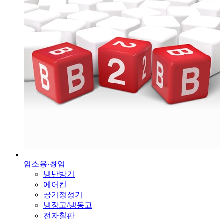
업소용·창업
냉난방기
에어컨
공기청정기
냉장고/냉동고
전자칠판