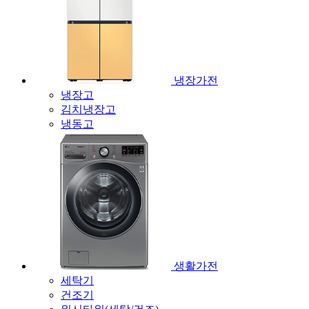
냉장가전
냉장고
김치냉장고
냉동고
생활가전
세탁기
건조기