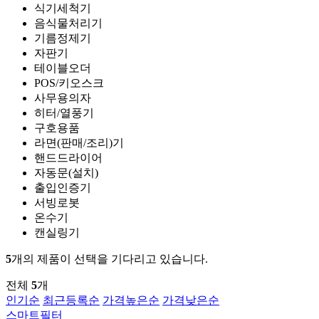
식기세척기
음식물처리기
기름정제기
자판기
테이블오더
POS/키오스크
사무용의자
히터/열풍기
구호용품
라면(판매/조리)기
핸드드라이어
자동문(설치)
출입인증기
서빙로봇
온수기
캔실링기
5
개의 제품이 선택을 기다리고 있습니다.
전체
5
개
인기순
최근등록순
가격높은순
가격낮은순
스마트필터