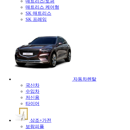
매트리스/토퍼
매트리스 케어형
SK 매트리스
SK 프레임
자동차렌탈
국산차
수입차
저신용
타이어
상조+가전
보람피플