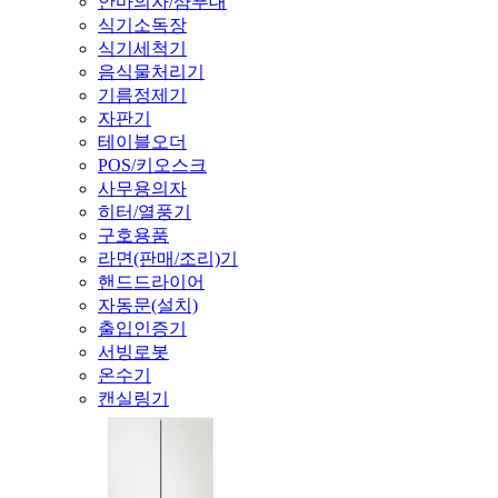
안마의자/샴푸대
식기소독장
식기세척기
음식물처리기
기름정제기
자판기
테이블오더
POS/키오스크
사무용의자
히터/열풍기
구호용품
라면(판매/조리)기
핸드드라이어
자동문(설치)
출입인증기
서빙로봇
온수기
캔실링기