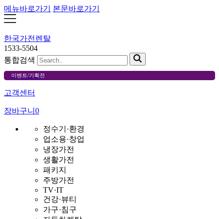
메뉴바로가기
본문바로가기
한국가전렌탈
1533-5504
통합검색
이벤트/기획전
고객센터
장바구니
0
정수기·환경
업소용·창업
냉장가전
생활가전
패키지
주방가전
TV·IT
건강·뷰티
가구·침구