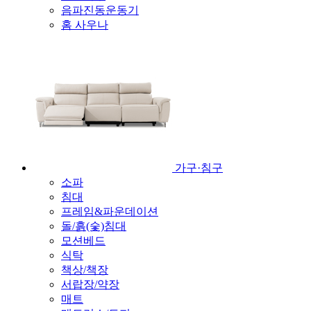
음파진동운동기
홈 사우나
가구·침구
소파
침대
프레임&파운데이션
돌/흙(숯)침대
모션베드
식탁
책상/책장
서랍장/약장
매트