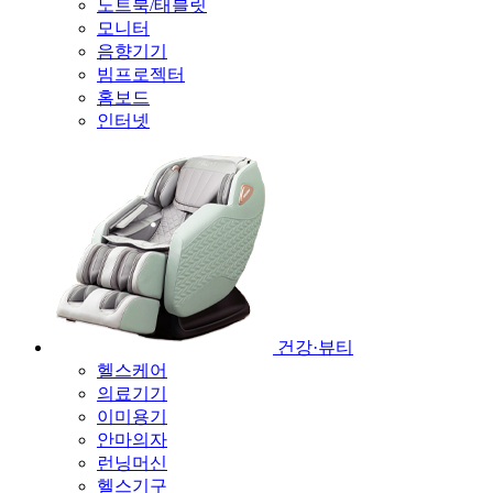
노트북/태블릿
모니터
음향기기
빔프로젝터
홈보드
인터넷
건강·뷰티
헬스케어
의료기기
이미용기
안마의자
런닝머신
헬스기구