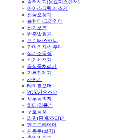
슬러시기(음료디스펜서)
아이스크림 제조기
진공포장기
블랜더/그라인더
전기오븐
반죽발효기
프린터/스캐너
안마의자/샴푸대
식기소독장
식기세척기
음식물처리기
기름정제기
자판기
테이블오더
POS/키오스크
사무용의자
히터/열풍기
구호용품
라면(판매/조리)기
핸드드라이어
자동문(설치)
출입인증기