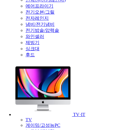
에어프라이기
전기오븐/그릴
전자레인지
냄비/전기냄비
전기밥솥/압력솥
와인셀러
제빙기
싱크대
후드
TV·IT
TV
게이밍/고성능PC