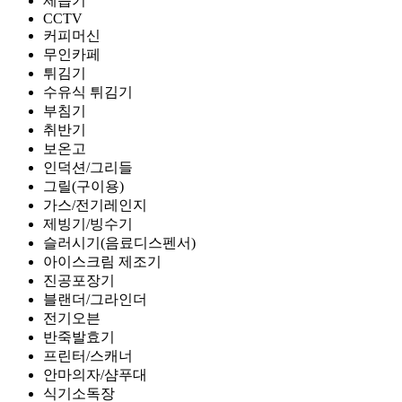
제습기
CCTV
커피머신
무인카페
튀김기
수유식 튀김기
부침기
취반기
보온고
인덕션/그리들
그릴(구이용)
가스/전기레인지
제빙기/빙수기
슬러시기(음료디스펜서)
아이스크림 제조기
진공포장기
블랜더/그라인더
전기오븐
반죽발효기
프린터/스캐너
안마의자/샴푸대
식기소독장