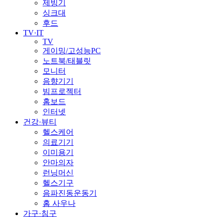
제빙기
싱크대
후드
TV·IT
TV
게이밍/고성능PC
노트북/태블릿
모니터
음향기기
빔프로젝터
홈보드
인터넷
건강·뷰티
헬스케어
의료기기
이미용기
안마의자
런닝머신
헬스기구
음파진동운동기
홈 사우나
가구·침구