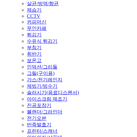
살균/방역/향균
제습기
CCTV
커피머신
무인카페
튀김기
수유식 튀김기
부침기
취반기
보온고
인덕션/그리들
그릴(구이용)
가스/전기레인지
제빙기/빙수기
슬러시기(음료디스펜서)
아이스크림 제조기
진공포장기
블랜더/그라인더
전기오븐
반죽발효기
프린터/스캐너