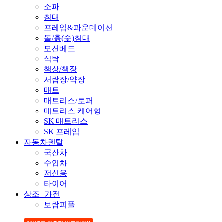
소파
침대
프레임&파운데이션
돌/흙(숯)침대
모션베드
식탁
책상/책장
서랍장/약장
매트
매트리스/토퍼
매트리스 케어형
SK 매트리스
SK 프레임
자동차렌탈
국산차
수입차
저신용
타이어
상조+가전
보람피플