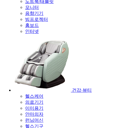
노트북/태블릿
모니터
음향기기
빔프로젝터
홈보드
인터넷
건강·뷰티
헬스케어
의료기기
이미용기
안마의자
런닝머신
헬스기구