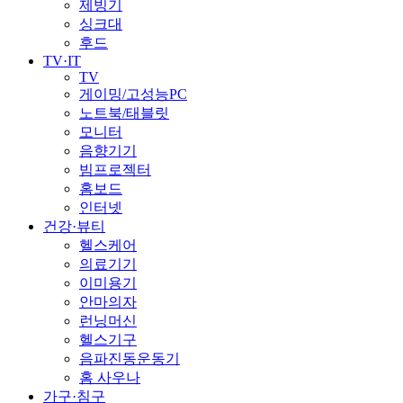
제빙기
싱크대
후드
TV·IT
TV
게이밍/고성능PC
노트북/태블릿
모니터
음향기기
빔프로젝터
홈보드
인터넷
건강·뷰티
헬스케어
의료기기
이미용기
안마의자
런닝머신
헬스기구
음파진동운동기
홈 사우나
가구·침구