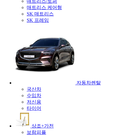
매트리스/토퍼
매트리스 케어형
SK 매트리스
SK 프레임
자동차렌탈
국산차
수입차
저신용
타이어
상조+가전
보람피플