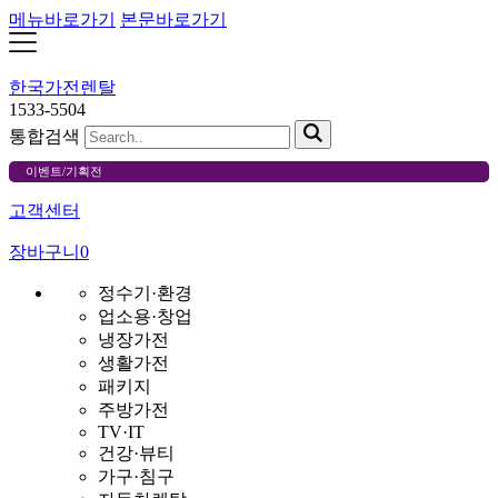
메뉴바로가기
본문바로가기
한국가전렌탈
1533-5504
통합검색
이벤트/기획전
고객센터
장바구니
0
정수기·환경
업소용·창업
냉장가전
생활가전
패키지
주방가전
TV·IT
건강·뷰티
가구·침구