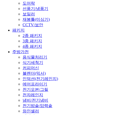
도어락
선풍기/냉풍기
보일러
재봉틀(미싱기)
CCTV/보안
패키지
2종 패키지
3종 패키지
4종 패키지
주방가전
음식물처리기
식기세척기
커피머신
블렌더(믹서)
인덕션(전기레인지)
에어프라이기
전기오븐/그릴
전자레인지
냄비/전기냄비
전기밥솥/압력솥
와인셀러