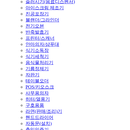
슬러시기(음료디스펜서)
아이스크림 제조기
진공포장기
블랜더/그라인더
전기오븐
반죽발효기
프린터/스캐너
안마의자/샴푸대
식기소독장
식기세척기
음식물처리기
기름정제기
자판기
테이블오더
POS/키오스크
사무용의자
히터/열풍기
구호용품
라면(판매/조리)기
핸드드라이어
자동문(설치)
출입인증기