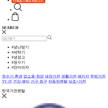
#이벤트/기획전 바로가기!!
SEARCH
#냉난방기
#세탁기
#냉장고
#정수기
#안마의자
정수기·환경
업소용·창업
냉장가전
생활가전
패키지
주방가전
TV·IT
건강·뷰티
가구·침구
자동차렌탈
상조+가전
한국가전렌탈