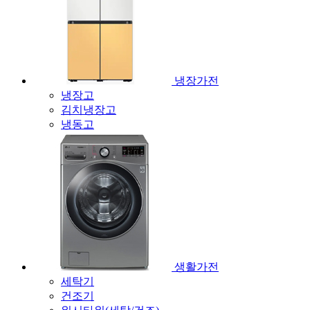
냉장가전
냉장고
김치냉장고
냉동고
생활가전
세탁기
건조기