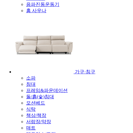
음파진동운동기
홈 사우나
가구·침구
소파
침대
프레임&파운데이션
돌/흙(숯)침대
모션베드
식탁
책상/책장
서랍장/약장
매트