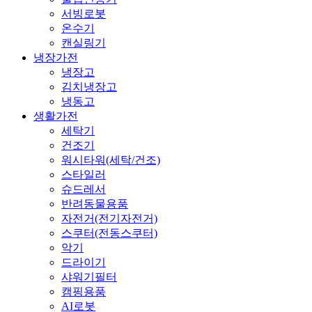
서빙로봇
온수기
캔실링기
냉장가전
냉장고
김치냉장고
냉동고
생활가전
세탁기
건조기
워시타워(세탁/건조)
스타일러
슈드레서
반려동물용품
자전거(전기자전거)
스쿠터(전동스쿠터)
악기
드라이기
샤워기필터
캠핑용품
AI로봇