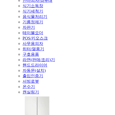
안마의자/샴푸대
식기소독장
식기세척기
음식물처리기
기름정제기
자판기
테이블오더
POS/키오스크
사무용의자
히터/열풍기
구호용품
라면(판매/조리)기
핸드드라이어
자동문(설치)
출입인증기
서빙로봇
온수기
캔실링기