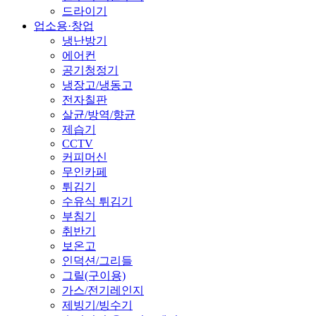
드라이기
업소용·창업
냉난방기
에어컨
공기청정기
냉장고/냉동고
전자칠판
살균/방역/향균
제습기
CCTV
커피머신
무인카페
튀김기
수유식 튀김기
부침기
취반기
보온고
인덕션/그리들
그릴(구이용)
가스/전기레인지
제빙기/빙수기