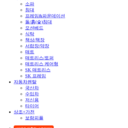
소파
침대
프레임&파운데이션
돌/흙(숯)침대
모션베드
식탁
책상/책장
서랍장/약장
매트
매트리스/토퍼
매트리스 케어형
SK 매트리스
SK 프레임
자동차렌탈
국산차
수입차
저신용
타이어
상조+가전
보람피플