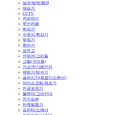
살균/방역/향균
제습기
CCTV
커피머신
무인카페
튀김기
수유식 튀김기
부침기
취반기
보온고
인덕션/그리들
그릴(구이용)
가스/전기레인지
제빙기/빙수기
슬러시기(음료디스펜서)
아이스크림 제조기
진공포장기
블랜더/그라인더
전기오븐
반죽발효기
프린터/스캐너