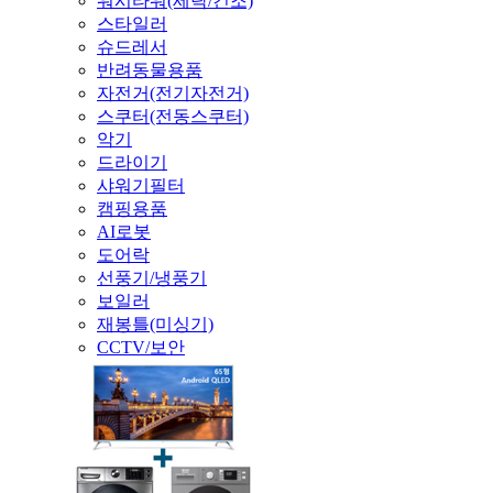
워시타워(세탁/건조)
스타일러
슈드레서
반려동물용품
자전거(전기자전거)
스쿠터(전동스쿠터)
악기
드라이기
샤워기필터
캠핑용품
AI로봇
도어락
선풍기/냉풍기
보일러
재봉틀(미싱기)
CCTV/보안