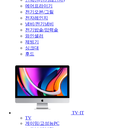
에어프라이기
전기오븐/그릴
전자레인지
냄비/전기냄비
전기밥솥/압력솥
와인셀러
제빙기
싱크대
후드
TV·IT
TV
게이밍/고성능PC