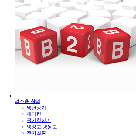
업소용·창업
냉난방기
에어컨
공기청정기
냉장고/냉동고
전자칠판